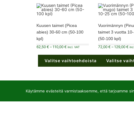
Kuusen taimet (Picea
Vuorimännyn (Pin
abies) 30-60 cm (50-100
taimet 3 vuotta 10
kpl)
(50-100 kpl)
Hintaluokka:
Hin
62,50
€
–
110,00
€
72,00
€
–
129,00
€
incl. VAT
inc
62,50 €
72,
-
-
110,00 €
129
Valitse vaihtoehdoista
Valitse vai
Tällä
Tällä
tuotteella
tuotteella
on
on
useampi
useampi
muunnelma.
muunnelma.
Voit
Voit
Käytämme evästeitä varmistaaksemme, että tarjoamme sinu
tehdä
tehdä
valinnat
valinnat
tuotteen
tuotteen
sivulla.
sivulla.