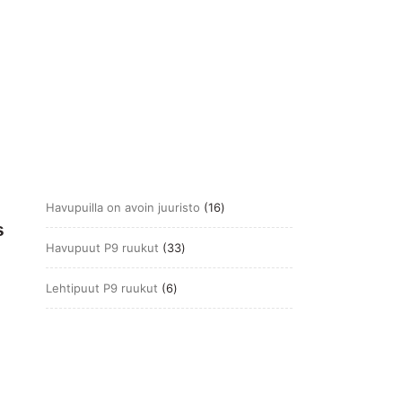
16
Havupuilla on avoin juuristo
16
s
tuotetta
33
Havupuut P9 ruukut
33
tuotetta
6
Lehtipuut P9 ruukut
6
tuotetta