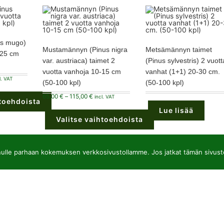
us mugo)
Mustamännyn (Pinus nigra
Metsämännyn taimet
-25 cm
var. austriaca) taimet 2
(Pinus sylvestris) 2 vuott
vuotta vanhoja 10-15 cm
vanhat (1+1) 20-30 cm.
taluokka:
l. VAT
(50-100 kpl)
(50-100 kpl)
00 €
,00 €
Hintaluokka:
65,00
€
–
115,00
€
incl. VAT
htoehdoista
65,00 €
-
Lue lisää
115,00 €
Valitse vaihtoehdoista
Tällä
tuotteella
on
lle parhaan kokemuksen verkkosivustollamme. Jos jatkat tämän sivuston
useampi
muunnelma.
Voit
tehdä
JSC “Baltic plants”
Hi
valinnat
tuotteen
Reg code: 304081472
Hav
sivulla.
Address: Kairiūkščiai 53289 Kauno r. sav.
Kas
Email.:
info@balticplants.lt
Kor