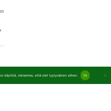
a
 käyttöä, oletamme, että olet tyytyväinen siihen.
Ok
nnat
upuut ja lehtipuut paljaat juuret
vit p9
istekasvit C2