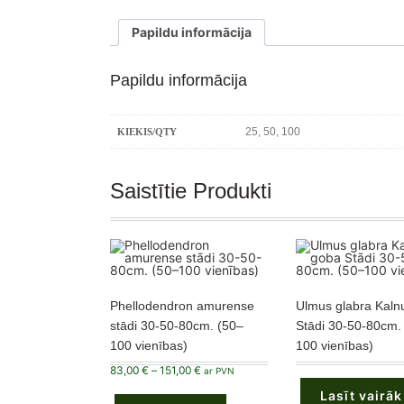
Papildu informācija
Papildu informācija
25, 50, 100
KIEKIS/QTY
Saistītie Produkti
Phellodendron amurense
Ulmus glabra Kaln
stādi 30-50-80cm. (50–
Stādi 30-50-80cm.
100 vienības)
100 vienības)
Price
83,00
€
–
151,00
€
ar PVN
range:
This
83,00 €
Lasīt vairāk
product
through