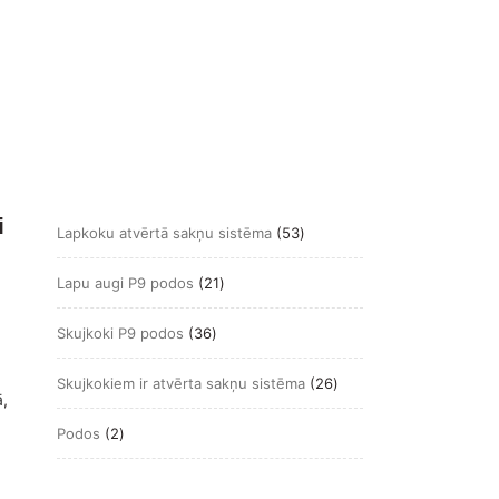
i
53
Lapkoku atvērtā sakņu sistēma
53
produkts
21
Lapu augi P9 podos
21
produkts
36
Skujkoki P9 podos
36
produkts
26
Skujkokiem ir atvērta sakņu sistēma
26
ā
,
produkts
2
Podos
2
produkts