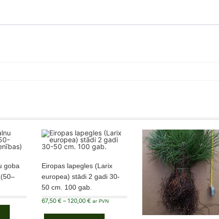
u goba
Eiropas lapegles (Larix
 (50–
europea) stādi 2 gadi 30-
50 cm. 100 gab.
Price
67,50
€
–
120,00
€
ar PVN
range:
This
67,50 €
product
through