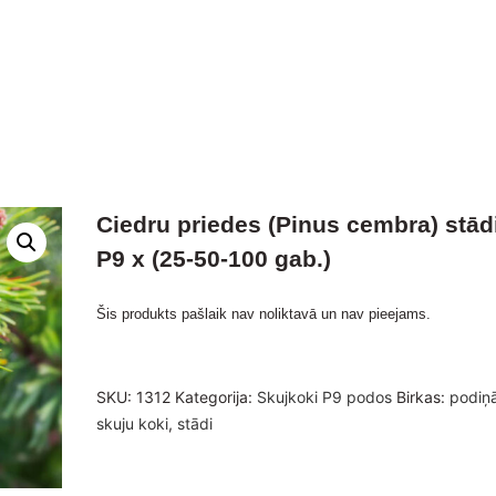
Ciedru priedes (Pinus cembra) stād
P9 x (25-50-100 gab.)
Šis produkts pašlaik nav noliktavā un nav pieejams.
SKU:
1312
Kategorija:
Skujkoki P9 podos
Birkas:
podiņ
skuju koki
,
stādi