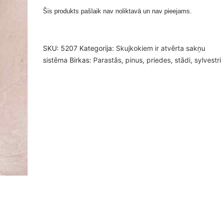
Šis produkts pašlaik nav noliktavā un nav pieejams.
SKU:
5207
Kategorija:
Skujkokiem ir atvērta sakņu
sistēma
Birkas:
Parastās
,
pinus
,
priedes
,
stādi
,
sylvestr