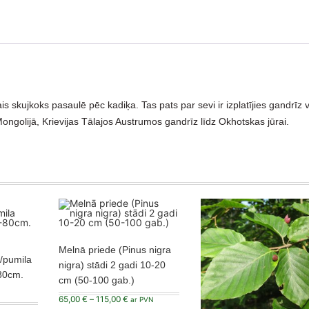
kais skujkoks pasaulē pēc kadiķa. Tas pats par sevi ir izplatījies gandrīz 
ongolijā, Krievijas Tālajos Austrumos gandrīz līdz Okhotskas jūrai.
Melnā priede (Pinus nigra
/pumila
nigra) stādi 2 gadi 10-20
80cm.
cm (50-100 gab.)
Price
65,00
€
–
115,00
€
ar PVN
range: