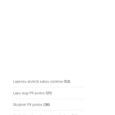
53
Lapkoku atvērtā sakņu sistēma
53
produkts
21
Lapu augi P9 podos
21
produkts
36
Skujkoki P9 podos
36
produkts