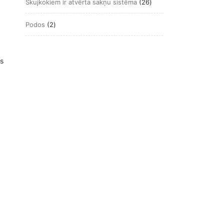
26
Skujkokiem ir atvērta sakņu sistēma
26
produkts
2
Podos
2
produkts
is