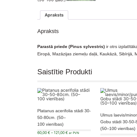
Apraksts
Apraksts
Parastā priede (Pinus sylvestris)
ir otrs izplatītā
Eiropā, Mazāzijas ziemeļu daļā, Kaukāzā, Sibīrijā, M
Saistītie Produkti
Platanus acerifolia stādi 30-
Ulmus laevis/minor
50-80cm. (50–
Gobu stādi 30-50-
100 vienības)
(50–100 vienības)
Price
60,00
€
–
121,00
€
ar PVN
range: