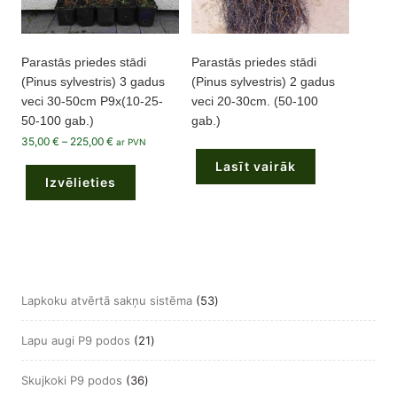
Parastās priedes stādi
Parastās priedes stādi
(Pinus sylvestris) 3 gadus
(Pinus sylvestris) 2 gadus
veci 30-50cm P9x(10-25-
veci 20-30cm. (50-100
50-100 gab.)
gab.)
Price
35,00
€
–
225,00
€
ar PVN
range:
This
35,00 €
Lasīt vairāk
product
through
Izvēlieties
has
225,00 €
multiple
variants.
The
options
may
be
chosen
on
the
53
Lapkoku atvērtā sakņu sistēma
53
product
page
produkts
21
Lapu augi P9 podos
21
produkts
36
Skujkoki P9 podos
36