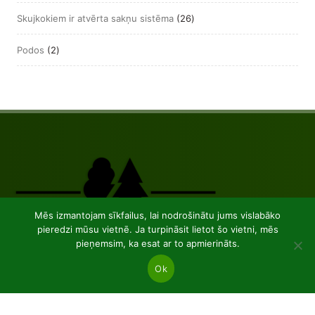
produkts
26
Skujkokiem ir atvērta sakņu sistēma
26
produkts
2
Podos
2
produkts
Mēs izmantojam sīkfailus, lai nodrošinātu jums vislabāko
pieredzi mūsu vietnē. Ja turpināsit lietot šo vietni, mēs
pieņemsim, ka esat ar to apmierināts.
Ok
JSC “Baltic plants”
Reg code: 304081472
Address: Kairiūkščiai 53289 Kauno r. sav.