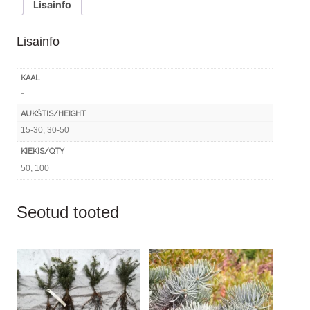
Lisainfo
100
tk.)
Lisainfo
kogus
KAAL
-
AUKŠTIS/HEIGHT
15-30, 30-50
KIEKIS/QTY
50, 100
Seotud tooted