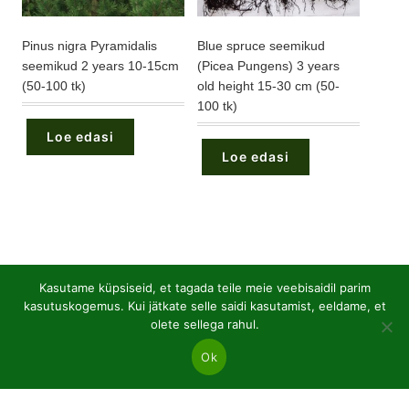
Pinus nigra Pyramidalis
Blue spruce seemikud
seemikud 2 years 10-15cm
(Picea Pungens) 3 years
(50-100 tk)
old height 15-30 cm (50-
100 tk)
Loe edasi
Loe edasi
48
Avatud juurtega lehtpuu
48
Kasutame küpsiseid, et tagada teile meie veebisaidil parim
toodet
kasutuskogemus. Kui jätkate selle saidi kasutamist, eeldame, et
21
Lehtpuu seemikud P9 pottides
21
olete sellega rahul.
toodet
Ok
36
Okaspuud P9 potid
36
toodet
26
Okaspuudel on avatud juurestik
26