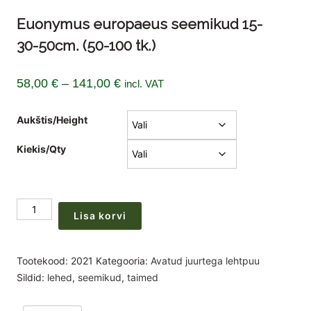
Euonymus europaeus seemikud 15-
30-50cm. (50-100 tk.)
Hinnavahemik:
58,00
€
–
141,00
€
incl. VAT
58,00 €
Aukštis/Height
kuni
141,00 €
Kiekis/Qty
Euonymus
Lisa korvi
europaeus
seemikud
15-
Tootekood:
2021
Kategooria:
Avatud juurtega lehtpuu
30-
Sildid:
lehed
,
seemikud
,
taimed
50cm.
(50-