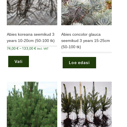
Abies koreana seemikud 3
Abies concolor glauca
years 10-20cm (50-100 tk)
seemikud 3 years 15-25cm
(50-100 tk)
Hinnavahemik:
74,00
€
–
133,00
€
incl. VAT
74,00 €
Sellel
kuni
tootel
133,00 €
Vali
on
Loe edasi
mitu
varianti.
Valikuid
saab
teha
tootelehel.