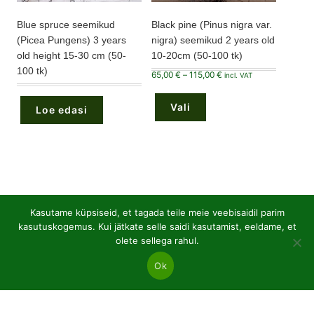
Blue spruce seemikud
Black pine (Pinus nigra var.
(Picea Pungens) 3 years
nigra) seemikud 2 years old
old height 15-30 cm (50-
10-20cm (50-100 tk)
100 tk)
Hinnavahemik:
65,00
€
–
115,00
€
incl. VAT
65,00 €
Sellel
kuni
tootel
115,00 €
Vali
on
Loe edasi
mitu
varianti.
Valikuid
saab
teha
tootelehel.
48
Avatud juurtega lehtpuu
48
Kasutame küpsiseid, et tagada teile meie veebisaidil parim
toodet
kasutuskogemus. Kui jätkate selle saidi kasutamist, eeldame, et
21
Lehtpuu seemikud P9 pottides
21
olete sellega rahul.
toodet
Ok
36
Okaspuud P9 potid
36
toodet
26
Okaspuudel on avatud juurestik
26