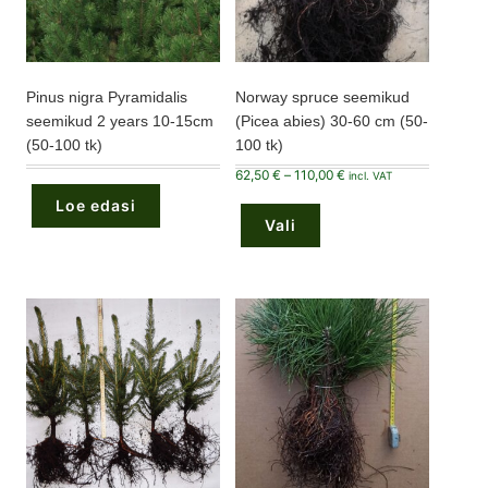
Pinus nigra Pyramidalis
Norway spruce seemikud
seemikud 2 years 10-15cm
(Picea abies) 30-60 cm (50-
(50-100 tk)
100 tk)
Hinnavahemik:
62,50
€
–
110,00
€
incl. VAT
62,50 €
Sellel
kuni
Loe edasi
tootel
110,00 €
Vali
on
mitu
varianti.
Valikuid
saab
teha
tootelehel.