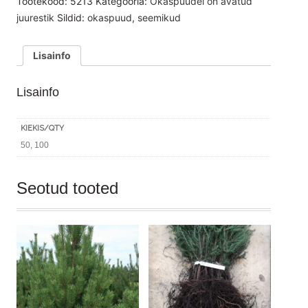
Tootekood:
5213
Kategooria:
Okaspuudel on avatud
juurestik
Sildid:
okaspuud
,
seemikud
Lisainfo
Lisainfo
KIEKIS/QTY
50, 100
Seotud tooted