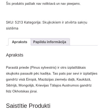
Šis produkts pašlaik nav noliktavā un nav pieejams.
SKU:
5213
Kategorija:
Skujkokiem ir atvērta sakņu
sistēma
Apraksts
Papildu informācija
Apraksts
Parastā priede (Pinus sylvestris) ir otrs izplatītākais
skujkoks pasaulē pēc kadiķa. Tas pats par sevi ir izplatījies
gandrīz visā Eiropā, Mazāzijas ziemeļu daļā, Kaukāzā,
Sibīrijā, Mongolijā, Krievijas Tālajos Austrumos gandrīz
līdz Okhotskas jūrai.
Saistītie Produkti