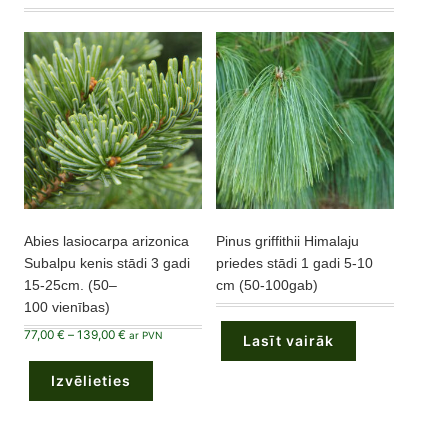
Abies lasiocarpa arizonica
Pinus griffithii Himalaju
Subalpu kenis stādi 3 gadi
priedes stādi 1 gadi 5-10
15-25cm. (50–
cm (50-100gab)
100 vienības)
Price
77,00
€
–
139,00
€
ar PVN
Lasīt vairāk
range:
This
77,00 €
product
through
Izvēlieties
has
139,00 €
multiple
variants.
The
options