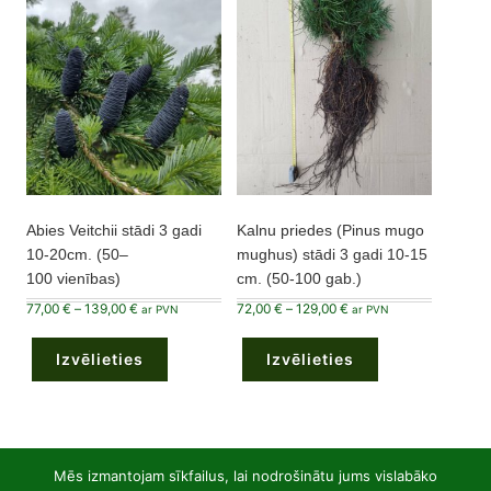
may
be
chosen
on
the
product
page
Abies Veitchii stādi 3 gadi
Kalnu priedes (Pinus mugo
10-20cm. (50–
mughus) stādi 3 gadi 10-15
100 vienības)
cm. (50-100 gab.)
Price
Price
77,00
€
–
139,00
€
72,00
€
–
129,00
€
ar PVN
ar PVN
range:
range:
This
This
77,00 €
72,00 €
product
product
through
through
Izvēlieties
has
Izvēlieties
has
139,00 €
129,00 €
multiple
multiple
variants.
variants.
The
The
options
options
may
may
be
be
chosen
chosen
Mēs izmantojam sīkfailus, lai nodrošinātu jums vislabāko
on
on