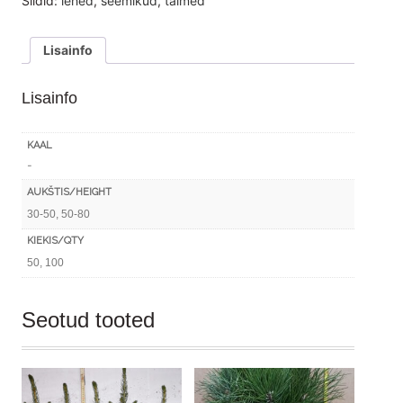
Sildid:
lehed
,
seemikud
,
taimed
80cm.
(50-
Lisainfo
100
tk.)
Lisainfo
kogus
KAAL
-
AUKŠTIS/HEIGHT
30-50, 50-80
KIEKIS/QTY
50, 100
Seotud tooted