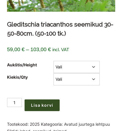
Gleditschia triacanthos seemikud 30-
50-80cm. (50-100 tk.)
Hinnavahemik:
59,00
€
–
103,00
€
incl. VAT
59,00 €
Aukštis/Height
kuni
103,00 €
Kiekis/Qty
Gleditschia
Lisa korvi
triacanthos
seemikud
30-
Tootekood:
2025
Kategooria:
Avatud juurtega lehtpuu
50-