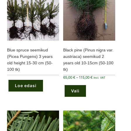
Blue spruce seemikud
Black pine (Pinus nigra var.
(Picea Pungens) 3 years
austriaca) seemikud 2
old height 15-30 cm (50-
years old 10-15cm (50-100
100 tk)
tk)
Hinnavahemik:
65,00
€
–
115,00
€
incl. VAT
65,00 €
Sellel
kuni
Loe edasi
tootel
115,00 €
Vali
on
mitu
varianti.
Valikuid
saab
teha
tootelehel.