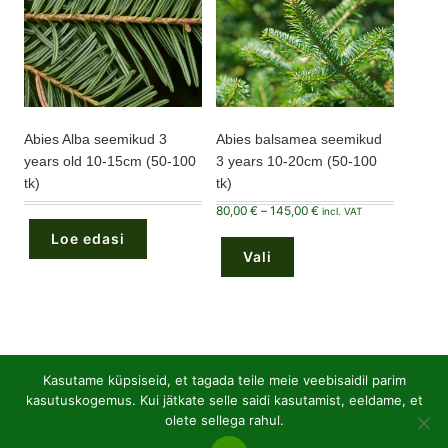
Abies Alba seemikud 3
Abies balsamea seemikud
years old 10-15cm (50-100
3 years 10-20cm (50-100
tk)
tk)
Hinnavahemik:
80,00
€
–
145,00
€
incl. VAT
80,00 €
Sellel
kuni
Loe edasi
tootel
145,00 €
Vali
on
mitu
varianti.
Valikuid
saab
teha
tootelehel.
Kasutame küpsiseid, et tagada teile meie veebisaidil parim
48
Avatud juurtega lehtpuu
48
kasutuskogemus. Kui jätkate selle saidi kasutamist, eeldame, et
toodet
olete sellega rahul.
21
Lehtpuu seemikud P9 pottides
21