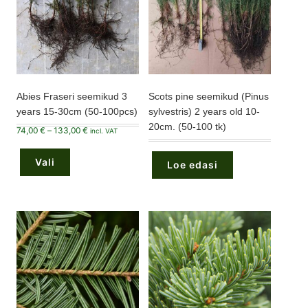
Abies Fraseri seemikud 3
Scots pine seemikud (Pinus
years 15-30cm (50-100pcs)
sylvestris) 2 years old 10-
20cm. (50-100 tk)
Hinnavahemik:
74,00
€
–
133,00
€
incl. VAT
74,00 €
Sellel
kuni
tootel
133,00 €
Vali
on
Loe edasi
mitu
varianti.
Valikuid
saab
teha
tootelehel.