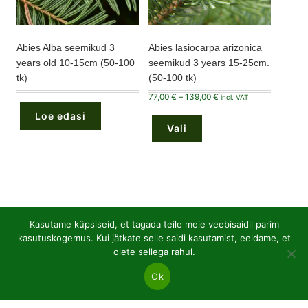
Abies Alba seemikud 3
Abies lasiocarpa arizonica
years old 10-15cm (50-100
seemikud 3 years 15-25cm.
tk)
(50-100 tk)
Hinnavahemik:
77,00
€
–
139,00
€
incl. VAT
77,00 €
Sellel
kuni
Loe edasi
tootel
139,00 €
Vali
on
mitu
varianti.
Valikuid
saab
teha
tootelehel.
48
Avatud juurtega lehtpuu
48
Kasutame küpsiseid, et tagada teile meie veebisaidil parim
toodet
kasutuskogemus. Kui jätkate selle saidi kasutamist, eeldame, et
21
Lehtpuu seemikud P9 pottides
21
olete sellega rahul.
toodet
Ok
36
Okaspuud P9 potid
36
toodet