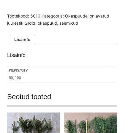
Tootekood:
5010
Kategooria:
Okaspuudel on avatud
juurestik
Sildid:
okaspuud
,
seemikud
Lisainfo
Lisainfo
KIEKIS/QTY
50, 100
Seotud tooted