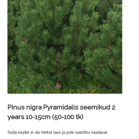
Pinus nigra Pyramidalis seemikud 2
years 10-15cm (50-100 tk)
Seda toodet ei ole hetkel laos ja pole seetõttu saadaval.