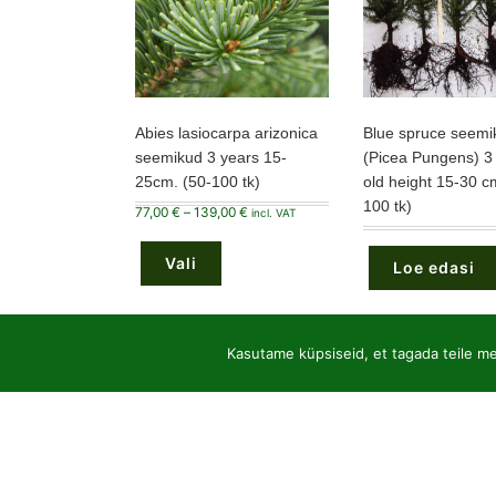
Abies lasiocarpa arizonica
Blue spruce seemi
seemikud 3 years 15-
(Picea Pungens) 3
25cm. (50-100 tk)
old height 15-30 c
100 tk)
Hinnavahemik:
77,00
€
–
139,00
€
incl. VAT
77,00 €
Sellel
kuni
tootel
139,00 €
Vali
on
Loe edasi
mitu
varianti.
Valikuid
saab
teha
Kasutame küpsiseid, et tagada teile mei
tootelehel.