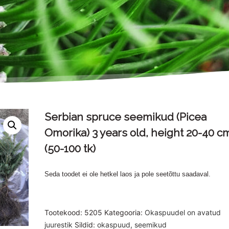
Serbian spruce seemikud (Picea
Omorika) 3 years old, height 20-40 c
(50-100 tk)
Seda toodet ei ole hetkel laos ja pole seetõttu saadaval.
Tootekood:
5205
Kategooria:
Okaspuudel on avatud
juurestik
Sildid:
okaspuud
,
seemikud