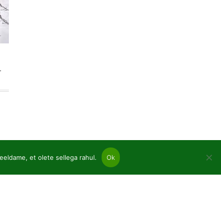
-
eeldame, et olete sellega rahul.
Ok
nnad
aspuud ja heitlehised paljad juured
imed pottides p9
utaimed C2