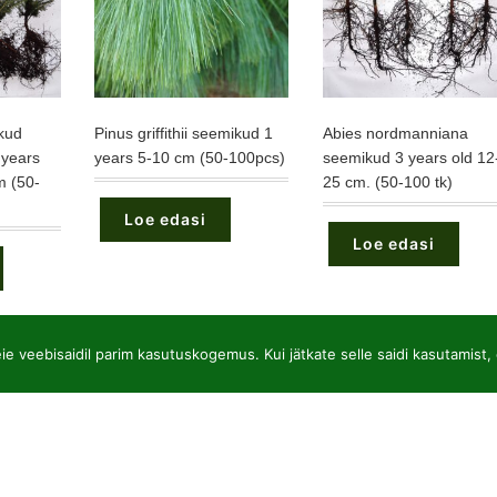
kud
Pinus griffithii seemikud 1
Abies nordmanniana
 years
years 5-10 cm (50-100pcs)
seemikud 3 years old 12
m (50-
25 cm. (50-100 tk)
Loe edasi
Loe edasi
e veebisaidil parim kasutuskogemus. Kui jätkate selle saidi kasutamist, 
JSC “Baltic plants”
Hi
Reg code: 304081472
Ok
Address: Kairiūkščiai 53289 Kauno r. sav.
Ta
Email.:
info@balticplants.lt
Il