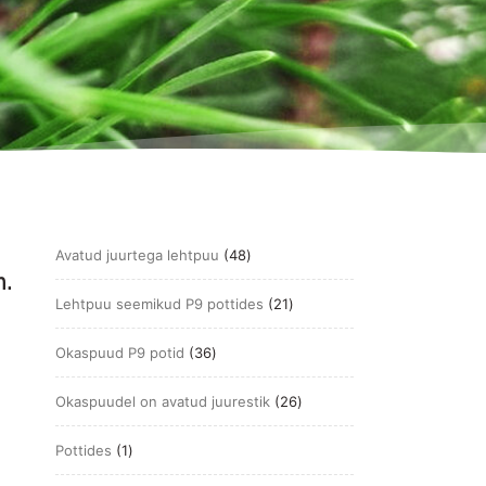
48
Avatud juurtega lehtpuu
48
m.
toodet
21
Lehtpuu seemikud P9 pottides
21
toodet
36
Okaspuud P9 potid
36
toodet
26
Okaspuudel on avatud juurestik
26
toodet
1
Pottides
1
toode