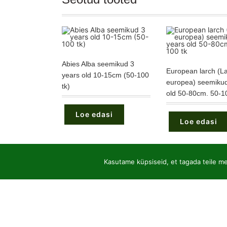
Abies Alba seemikud 3
European larch (La
years old 10-15cm (50-100
europea) seemikud
tk)
old 50-80cm. 50-10
Loe edasi
Loe edasi
Kasutame küpsiseid, et tagada teile mei