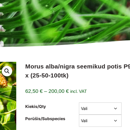
Morus alba/nigra seemikud potis P
x (25-50-100tk)
Hinnavahemik:
62,50
€
–
200,00
€
incl. VAT
62,50 €
Kiekis/Qty
kuni
200,00 €
Porūšis/Subspecies