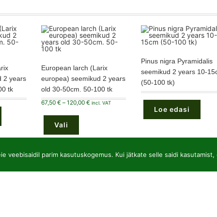
Pinus nigra Pyramidalis
rix
European larch (Larix
seemikud 2 years 10-1
 2 years
europea) seemikud 2 years
(50-100 tk)
0 tk
old 30-50cm. 50-100 tk
Hinnavahemik:
67,50
€
–
120,00
€
incl. VAT
67,50 €
Loe edasi
Sellel
kuni
tootel
120,00 €
Vali
on
mitu
varianti.
Valikuid
saab
e veebisaidil parim kasutuskogemus. Kui jätkate selle saidi kasutamist, 
teha
tootelehel.
JSC “Baltic plants”
Hi
Reg code: 304081472
Ok
Address: Kairiūkščiai 53289 Kauno r. sav.
Ta