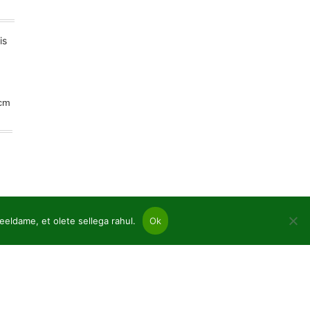
5cm
eeldame, et olete sellega rahul.
Ok
nnad
aspuud ja heitlehised paljad juured
imed pottides p9