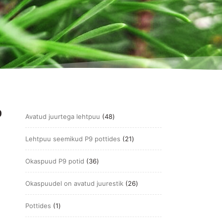
9
48
Avatud juurtega lehtpuu
48
toodet
21
Lehtpuu seemikud P9 pottides
21
toodet
36
Okaspuud P9 potid
36
toodet
26
Okaspuudel on avatud juurestik
26
toodet
1
Pottides
1
toode