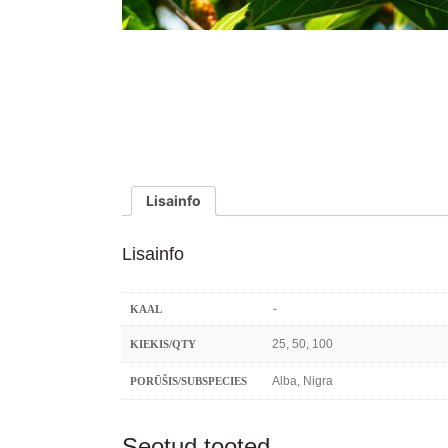
Lisainfo
Lisainfo
-
KAAL
25, 50, 100
KIEKIS/QTY
Alba, Nigra
PORŪŠIS/SUBSPECIES
Seotud tooted