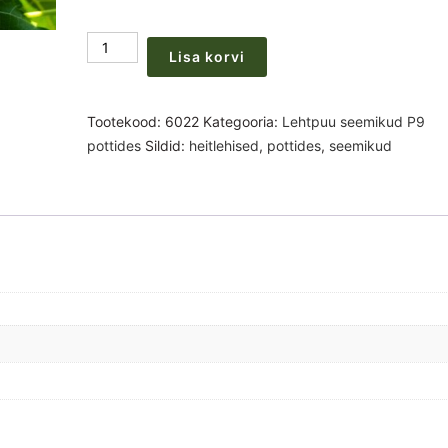
Morus
Lisa korvi
alba/nigra
seemikud
potis
Tootekood:
6022
Kategooria:
Lehtpuu seemikud P9
P9
pottides
Sildid:
heitlehised
,
pottides
,
seemikud
x
(25-
50-
100tk)
kogus