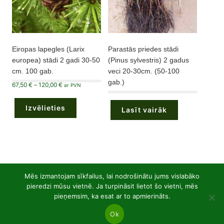
Eiropas lapegles (Larix
Parastās priedes stādi
europea) stādi 2 gadi 30-50
(Pinus sylvestris) 2 gadus
cm. 100 gab.
veci 20-30cm. (50-100
gab.)
Price
67,50
€
–
120,00
€
ar PVN
range:
This
67,50 €
product
through
Izvēlieties
has
120,00 €
Lasīt vairāk
multiple
variants.
The
options
may
be
chosen
on
the
Mēs izmantojam sīkfailus, lai nodrošinātu jums vislabāko
53
Lapkoku atvērtā sakņu sistēma
53
product
page
pieredzi mūsu vietnē. Ja turpināsit lietot šo vietni, mēs
produkts
pieņemsim, ka esat ar to apmierināts.
21
Lapu augi P9 podos
21
produkts
Ok
36
Skujkoki P9 podos
36