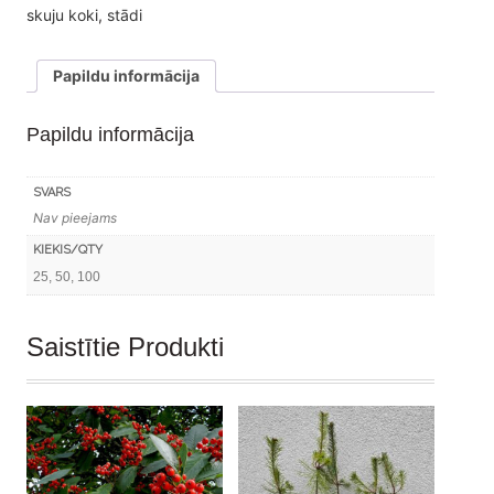
P9
skuju koki
,
stādi
x
(25-
Papildu informācija
50-
100
Papildu informācija
gab.)
daudzums
SVARS
Nav pieejams
KIEKIS/QTY
25, 50, 100
Saistītie Produkti