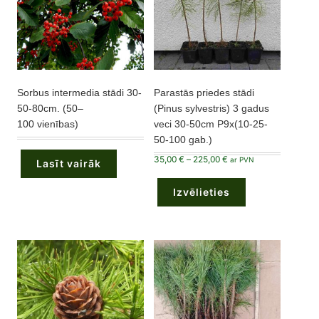
Sorbus intermedia stādi 30-
Parastās priedes stādi
50-80cm. (50–
(Pinus sylvestris) 3 gadus
100 vienības)
veci 30-50cm P9x(10-25-
50-100 gab.)
Price
35,00
€
–
225,00
€
ar PVN
Lasīt vairāk
range:
This
35,00 €
product
through
Izvēlieties
has
225,00 €
multiple
variants.
The
options
may
be
chosen
on
the
product
page