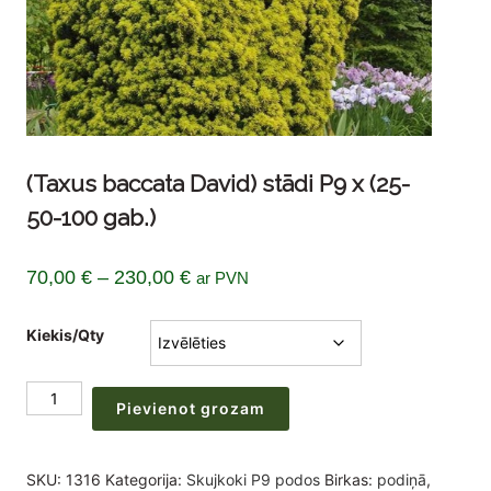
(Taxus baccata David) stādi P9 x (25-
50-100 gab.)
Price
70,00
€
–
230,00
€
ar PVN
range:
Kiekis/Qty
70,00 €
through
(Taxus
230,00 €
Pievienot grozam
baccata
David)
stādi
SKU:
1316
Kategorija:
Skujkoki P9 podos
Birkas:
podiņā
,