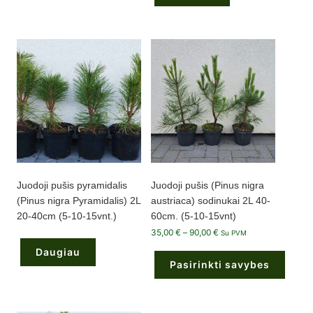
Juodoji pušis pyramidalis
Juodoji pušis (Pinus nigra
(Pinus nigra Pyramidalis) 2L
austriaca) sodinukai 2L 40-
20-40cm (5-10-15vnt.)
60cm. (5-10-15vnt)
Price
35,00
€
–
90,00
€
Su PVM
range:
35,00 €
Daugiau
through
Pasirinkti savybes
90,00 €
This
product
has