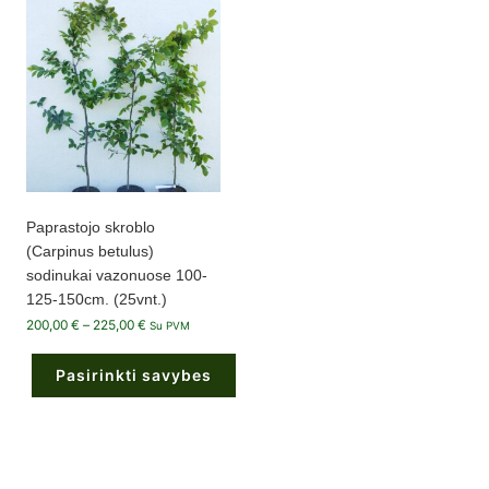
multiple
variants.
The
options
may
be
chosen
on
the
product
page
Paprastojo skroblo
(Carpinus betulus)
sodinukai vazonuose 100-
125-150cm. (25vnt.)
Price
200,00
€
–
225,00
€
Su PVM
range:
200,00 €
through
Pasirinkti savybes
225,00 €
This
product
has
multiple
variants.
The