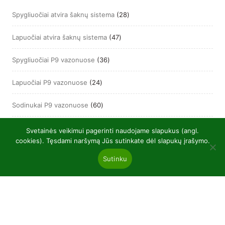
options
may
28
Spygliuočiai atvira šaknų sistema
28
be
produktai
chosen
on
47
Lapuočiai atvira šaknų sistema
47
the
product
produktai
page
36
Spygliuočiai P9 vazonuose
36
produktai
24
Lapuočiai P9 vazonuose
24
produktai
60
Sodinukai P9 vazonuose
60
produktų
5
Vazonuose
5
Svetainės veikimui pagerinti naudojame slapukus (angl.
produktai
cookies). Tęsdami naršymą Jūs sutinkate dėl slapukų įrašymo.
Sutinku