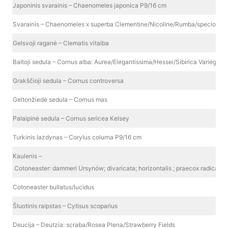
Japoninis svarainis – Chaenomeles japonica P9/16 cm
Svarainis – Chaenomeles x superba Clementine/Nicoline/Rumba/speciosa 
Gelsvoji raganė – Clematis vitalba
Baltoji sedula – Cornus alba: Aurea/Elegantissima/Hessei/Sibirica Variegata
Grakščioji sedula – Cornus controversa
Geltonžiedė sedula – Cornus mas
Palaipinė sedula – Cornus sericea Kelsey
Turkinis lazdynas – Corylus colurna P9/16 cm
Kaulenis –
Cotoneaster: dammeri Ursynów; divaricata; horizontalis ; praecox radicans 
Cotoneaster bullatus/lucidus
Šluotinis raipstas – Cytisus scoparius
Deucija – Deutzia: scraba/Rosea Plena/Strawberry Fields