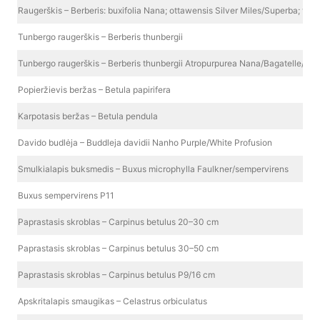
Raugerškis – Berberis: buxifolia Nana; ottawensis Silver Miles/Superba; vulga
Tunbergo raugerškis – Berberis thunbergii
Tunbergo raugerškis – Berberis thunbergii Atropurpurea Nana/Bagatelle/Kob
Popieržievis beržas – Betula papirifera
Karpotasis beržas – Betula pendula
Davido budlėja – Buddleja davidii Nanho Purple/White Profusion
Smulkialapis buksmedis – Buxus microphylla Faulkner/sempervirens
Buxus sempervirens P11
Paprastasis skroblas – Carpinus betulus 20–30 cm
Paprastasis skroblas – Carpinus betulus 30–50 cm
Paprastasis skroblas – Carpinus betulus P9/16 cm
Apskritalapis smaugikas – Celastrus orbiculatus