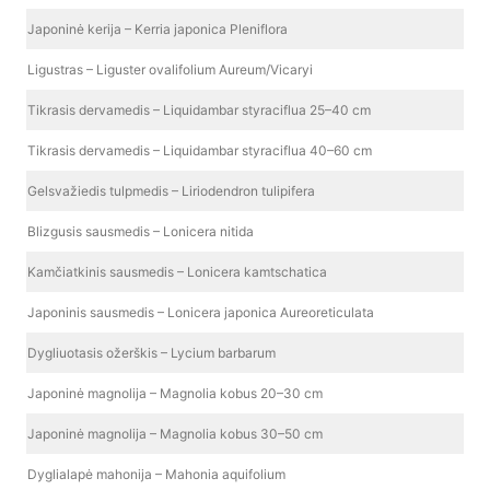
Japoninė kerija – Kerria japonica Pleniflora
Ligustras – Liguster ovalifolium Aureum/Vicaryi
Tikrasis dervamedis – Liquidambar styraciflua 25–40 cm
Tikrasis dervamedis – Liquidambar styraciflua 40–60 cm
Gelsvažiedis tulpmedis – Liriodendron tulipifera
Blizgusis sausmedis – Lonicera nitida
Kamčiatkinis sausmedis – Lonicera kamtschatica
Japoninis sausmedis – Lonicera japonica Aureoreticulata
Dygliuotasis ožerškis – Lycium barbarum
Japoninė magnolija – Magnolia kobus 20–30 cm
Japoninė magnolija – Magnolia kobus 30–50 cm
Dyglialapė mahonija – Mahonia aquifolium