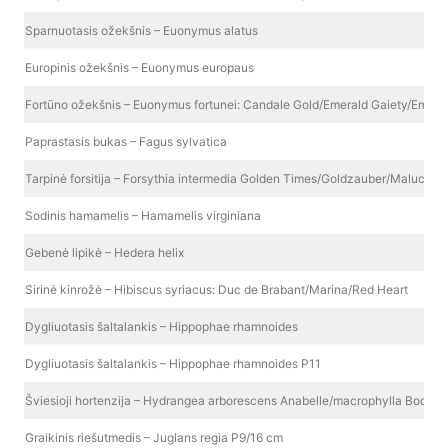
Sparnuotasis ožekšnis – Euonymus alatus
Europinis ožekšnis – Euonymus europaus
Fortūno ožekšnis – Euonymus fortunei: Candale Gold/Emerald Gaiety/Emera
Paprastasis bukas – Fagus sylvatica
Tarpinė forsitija – Forsythia intermedia Golden Times/Goldzauber/Maluch
Sodinis hamamelis – Hamamelis virginiana
Gebenė lipikė – Hedera helix
Sirinė kinrožė – Hibiscus syriacus: Duc de Brabant/Marina/Red Heart
Dygliuotasis šaltalankis – Hippophae rhamnoides
Dygliuotasis šaltalankis – Hippophae rhamnoides P11
Šviesioji hortenzija – Hydrangea arborescens Anabelle/macrophylla Boque
Graikinis riešutmedis – Juglans regia P9/16 cm