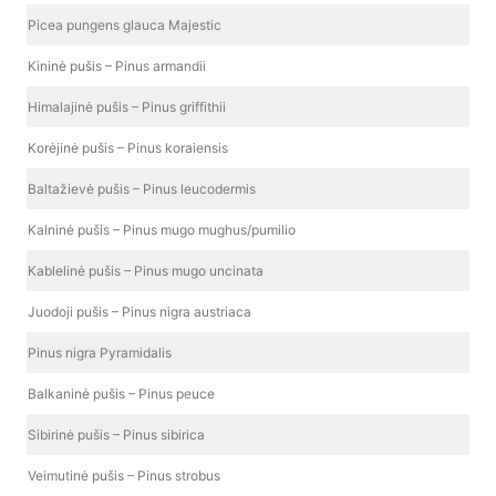
Picea pungens glauca Majestic
Kininė pušis – Pinus armandii
Himalajinė pušis – Pinus griffithii
Korėjinė pušis – Pinus koraiensis
Baltažievė pušis – Pinus leucodermis
Kalninė pušis – Pinus mugo mughus/pumilio
Kablelinė pušis – Pinus mugo uncinata
Juodoji pušis – Pinus nigra austriaca
Pinus nigra Pyramidalis
Balkaninė pušis – Pinus peuce
Sibirinė pušis – Pinus sibirica
Veimutinė pušis – Pinus strobus