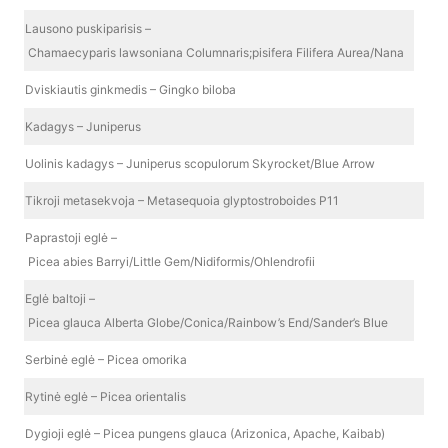
Lausono puskiparisis –
Chamaecyparis lawsoniana Columnaris;pisifera Filifera Aurea/Nana
Dviskiautis ginkmedis – Gingko biloba
Kadagys – Juniperus
Uolinis kadagys – Juniperus scopulorum Skyrocket/Blue Arrow
Tikroji metasekvoja – Metasequoia glyptostroboides P11
Paprastoji eglė –
Picea abies Barryi/Little Gem/Nidiformis/Ohlendrofii
Eglė baltoji –
Picea glauca Alberta Globe/Conica/Rainbow’s End/Sander’s Blue
Serbinė eglė – Picea omorika
Rytinė eglė – Picea orientalis
Dygioji eglė – Picea pungens glauca (Arizonica, Apache, Kaibab)