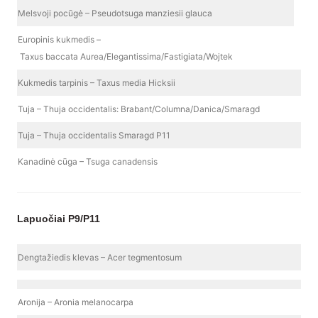
Melsvoji pocūgė – Pseudotsuga manziesii glauca
Europinis kukmedis –
Taxus baccata Aurea/Elegantissima/Fastigiata/Wojtek
Kukmedis tarpinis – Taxus media Hicksii
Tuja – Thuja occidentalis: Brabant/Columna/Danica/Smaragd
Tuja – Thuja occidentalis Smaragd P11
Kanadinė cūga – Tsuga canadensis
Lapuočiai P9/P11
Dengtažiedis klevas – Acer tegmentosum
Aronija – Aronia melanocarpa