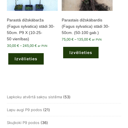
Parastā dižskābarža
Parastais dižskābardis
(Fagus sylvatica) stādi 30-
(Fagus sylvatica) stādi 30-
50cm. P9 X (10-25-
50cm. (50-100 gab.)
50 vienības)
Price
75,00
€
–
135,00
€
ar PVN
range:
This
Price
30,00
€
–
245,00
€
75,00 €
ar PVN
product
range:
through
This
Izvēlieties
has
30,00 €
135,00 €
product
through
multiple
Izvēlieties
has
245,00 €
variants.
multiple
The
variants.
options
The
may
options
be
may
chosen
be
on
chosen
the
on
product
the
page
53
Lapkoku atvērtā sakņu sistēma
53
product
page
produkts
21
Lapu augi P9 podos
21
produkts
36
Skujkoki P9 podos
36