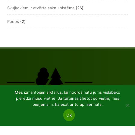
produkts
26
Skujkokiem ir atvērta sakņu sistēma
26
produkts
2
Podos
2
produkts
Mēs izmantojam sīkfailus, lai nodrošinātu jums vislabāko
pieredzi mūsu vietnē. Ja turpināsit lietot šo vietni, mēs
pieņemsim, ka esat ar to apmierināts.
Ok
JSC “Baltic plants”
Reg code: 304081472
Address: Kairiūkščiai 53289 Kauno r. sav.