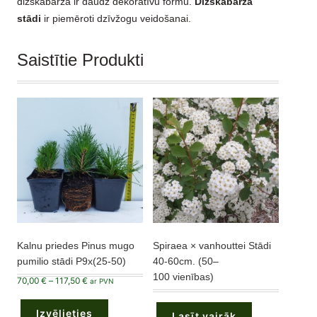
dižskābarža ir daudz dekoratīvu formu.
Dižskābarža
stādi
ir piemēroti dzīvžogu veidošanai.
Saistītie Produkti
Kalnu priedes Pinus mugo
Spiraea × vanhouttei Stādi
pumilio stādi P9x(25-50)
40-60cm. (50–
100 vienības)
Price
70,00
€
–
117,50
€
ar PVN
range:
This
70,00 €
product
through
Izvēlieties
has
117,50 €
Lasīt vairāk