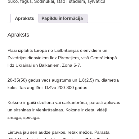
buko
,
fagus
,
Sodinukai
,
stādi
,
stādiem
,
sylvatica
30-
50cm.
Apraksts
Papildu informācija
P9 X
(10-
Apraksts
25-
50 vienības)
Plaši izplatīts Eiropā no Lielbritānijas dienvidiem un
daudzums
Zviedrijas dienvidiem līdz Pirenejiem, visā Centrāleiropā
līdz Ukrainai un Balkāniem. Zona 5-7.
20-35(50) gadus vecs augstums un 1,8(2,5) m. diametra
koks. Tas aug lēni. Dzīvo 200-300 gadus.
Koksne ir gaiši dzeltena vai sarkanbrūna, parasti aplievas
un sirsniņas ir vienkrāsainas. Koksne ir cieta, vidēji
smaga, spēcīga.
Lietuvā jau sen audzē parkos, retāk mežos. Parastā