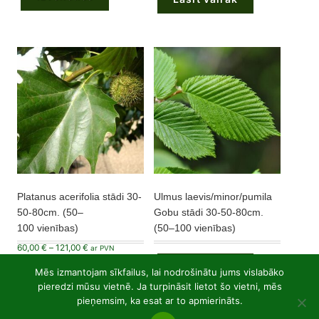
multiple
variants.
The
options
may
be
chosen
on
the
product
page
Platanus acerifolia stādi 30-
Ulmus laevis/minor/pumila
50-80cm. (50–
Gobu stādi 30-50-80cm.
100 vienības)
(50–100 vienības)
Price
60,00
€
–
121,00
€
ar PVN
range:
This
60,00 €
Lasīt vairāk
product
Mēs izmantojam sīkfailus, lai nodrošinātu jums vislabāko
through
Izvēlieties
has
121,00 €
pieredzi mūsu vietnē. Ja turpināsit lietot šo vietni, mēs
multiple
variants.
pieņemsim, ka esat ar to apmierināts.
The