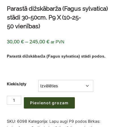
Parastā dižskābarža (Fagus sylvatica)
stādi 30-50cm. P9 X (10-25-
50 vienības)
Price
30,00
€
–
245,00
€
ar PVN
range:
Parastā dižskābarža (Fagus sylvatica) stādi podos.
30,00 €
through
245,00 €
Kiekis/qty
Parastā
Pievienot grozam
dižskābarža
(Fagus
sylvatica)
SKU:
6098
Kategorija:
Lapu augi P9 podos
Birkas:
stādi