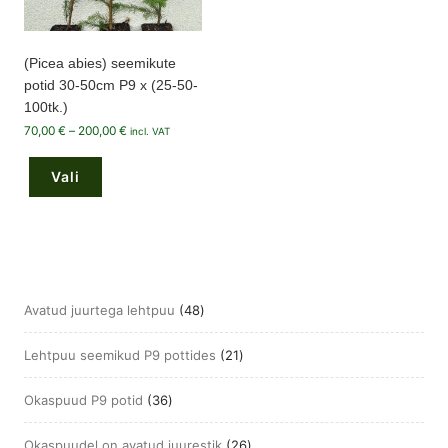
(Picea abies) seemikute
potid 30-50cm P9 x (25-50-
100tk.)
Hinnavahemik:
70,00
€
–
200,00
€
incl. VAT
70,00 €
Sellel
kuni
tootel
200,00 €
Vali
on
mitu
varianti.
Valikuid
saab
teha
tootelehel.
48
Avatud juurtega lehtpuu
48
toodet
21
Lehtpuu seemikud P9 pottides
21
toodet
36
Okaspuud P9 potid
36
toodet
26
Okaspuudel on avatud juurestik
26