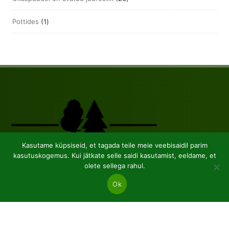
toodet
1
Pottides
1
toode
Kasutame küpsiseid, et tagada teile meie veebisaidil parim
kasutuskogemus. Kui jätkate selle saidi kasutamist, eeldame, et
olete sellega rahul.
JSC “Baltic plants”
Ok
Reg code: 304081472
Address: Kairiūkščiai 53289 Kauno r. sav.
Email.:
info@balticplants.lt
Tel.: +37062277654;