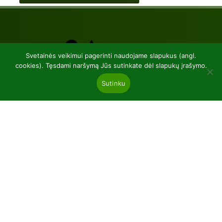
Svetainės veikimui pagerinti naudojame slapukus (angl.
cookies). Tęsdami naršymą Jūs sutinkate dėl slapukų įrašymo.
Sutinku
UAB “Baltic plants”
kodas 304081472
Kairiūkščiai 53289 Kauno r. sav.
Email.:
info@balticplants.lt
Tel.: +37062277654;
Kainos
Spygliuociai ir lapuočiai atvira šaknų sistema
Sodinukai vazonėliuose P9