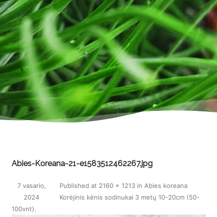
Abies-Koreana-21-e1583512462267.jpg
7 vasario,
Published
at
2160 × 1213
in
Abies koreana
2024
Korėjinis kėnis sodinukai 3 metų 10-20cm (50-
100vnt)
.