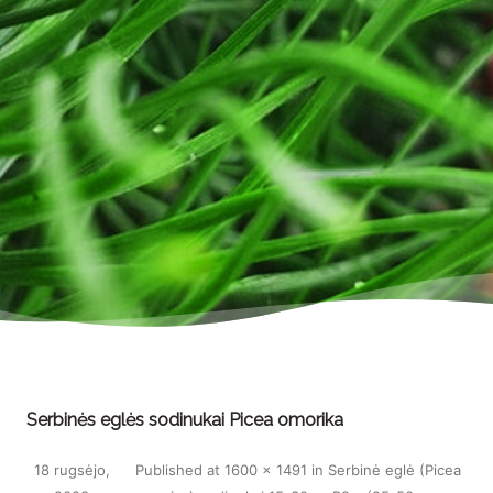
Serbinės eglės sodinukai Picea omorika
18 rugsėjo,
Published
at
1600 × 1491
in
Serbinė eglė (Picea