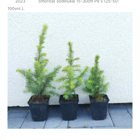
2023
omorica) sodinukai 15-30cm P9 x (25-50-
100vnt.)
.