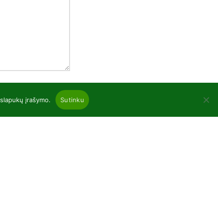
 slapukų įrašymo.
Sutinku