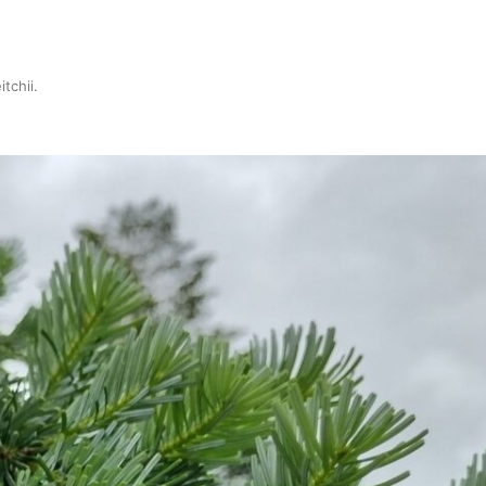
itchii
.