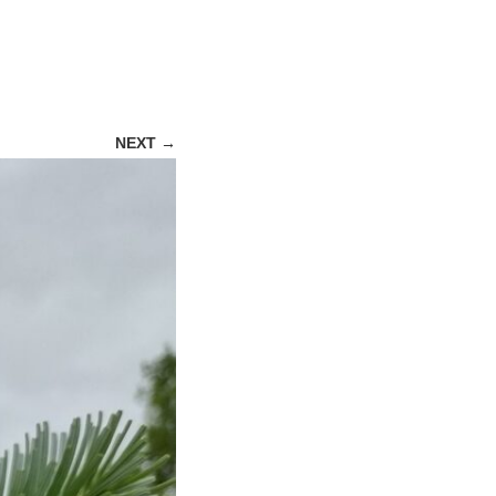
NEXT →