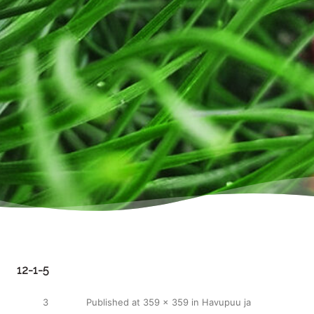
12-1-5
3
Published
at
359 × 359
in
Havupuu ja