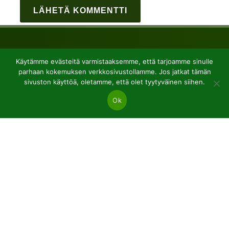
Käytämme evästeitä varmistaaksemme, että tarjoamme sinulle
parhaan kokemuksen verkkosivustollamme. Jos jatkat tämän
sivuston käyttöä, oletamme, että olet tyytyväinen siihen.
Ok
JSC “Baltic plants”
Reg code: 304081472
Address: Kairiūkščiai 53289 Kauno r. sav.
Email.:
info@balticplants.lt
Tel.: +37062277654;
Hinnat
Havupuut ja lehtipuut paljaat juuret