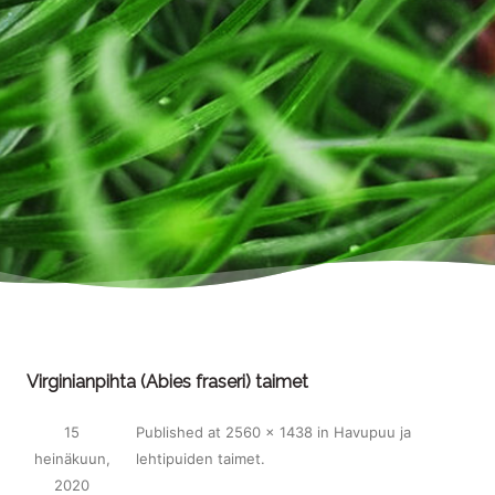
Virginianpihta (Abies fraseri) taimet
15
Published
at
2560 × 1438
in
Havupuu ja
heinäkuun,
lehtipuiden taimet
.
2020