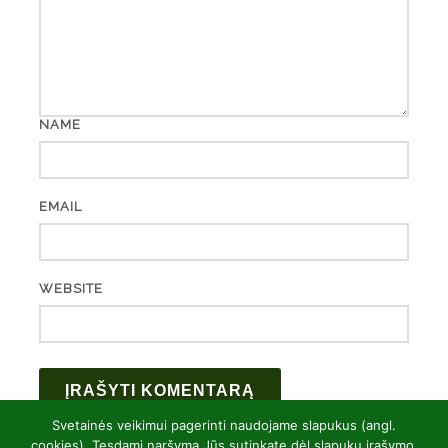
NAME
EMAIL
WEBSITE
Svetainės veikimui pagerinti naudojame slapukus (angl.
cookies). Tęsdami naršymą Jūs sutinkate dėl slapukų įrašymo.