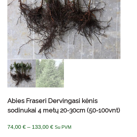
Abies Fraseri Dervingasi kėnis
sodinukai 4 metų 20-30cm (50-100vnt)
Price
74,00
€
–
133,00
€
Su PVM
range: