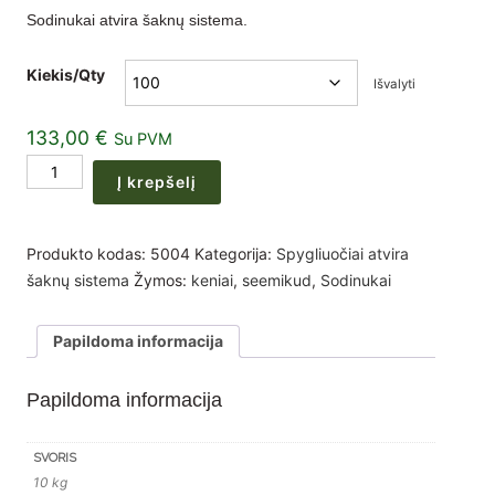
Sodinukai atvira šaknų sistema.
74,00 €
through
Kiekis/Qty
Išvalyti
133,00 €
133,00
€
Su PVM
produkto
Į krepšelį
kiekis:
Abies
Fraseri
Produkto kodas:
5004
Kategorija:
Spygliuočiai atvira
Dervingasi
šaknų sistema
Žymos:
keniai
,
seemikud
,
Sodinukai
kėnis
sodinukai
Papildoma informacija
4
metų
Papildoma informacija
20-
30cm
(50-
SVORIS
10 kg
100vnt)