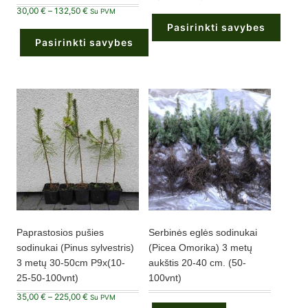
range:
Price
30,00
€
–
132,50
€
70,00 €
Su PVM
range:
through
Pasirinkti savybes
30,00 €
235,00 €
through
Pasirinkti savybes
132,50 €
This
product
This
has
product
multiple
has
variants.
multiple
The
variants.
options
The
may
options
be
may
chosen
be
on
chosen
the
on
product
the
page
product
page
Paprastosios pušies
Serbinės eglės sodinukai
sodinukai (Pinus sylvestris)
(Picea Omorika) 3 metų
3 metų 30-50cm P9x(10-
aukštis 20-40 cm. (50-
25-50-100vnt)
100vnt)
Price
35,00
€
–
225,00
€
Su PVM
range: