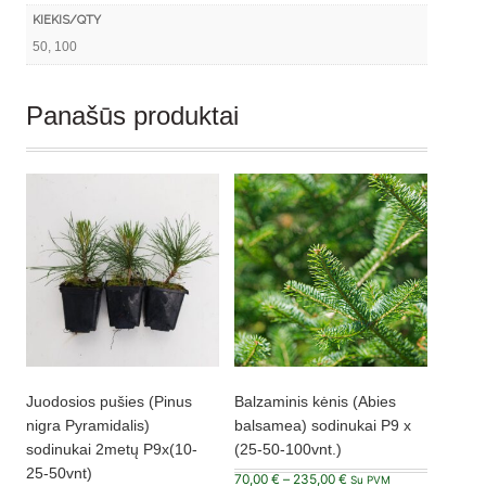
KIEKIS/QTY
50, 100
Panašūs produktai
Juodosios pušies (Pinus
Balzaminis kėnis (Abies
nigra Pyramidalis)
balsamea) sodinukai P9 x
sodinukai 2metų P9x(10-
(25-50-100vnt.)
25-50vnt)
Price
70,00
€
–
235,00
€
Su PVM