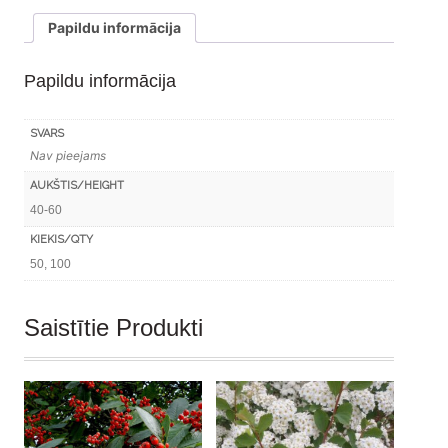
(50–
Papildu informācija
100 vienības)
daudzums
Papildu informācija
SVARS
Nav pieejams
AUKŠTIS/HEIGHT
40-60
KIEKIS/QTY
50, 100
Saistītie Produkti