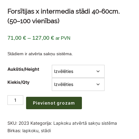
Forsītijas x intermedia stādi 40-60cm.
(50–100 vienības)
Price
71,00
€
–
127,00
€
ar PVN
range:
Stādiem ir atvērta sakņu sistēma.
71,00 €
through
Aukštis/Height
127,00 €
Kiekis/Qty
Forsītijas
Pievienot grozam
x
intermedia
stādi
SKU:
2023
Kategorija:
Lapkoku atvērtā sakņu sistēma
40-
Birkas:
lapkoku
,
stādi
60cm.