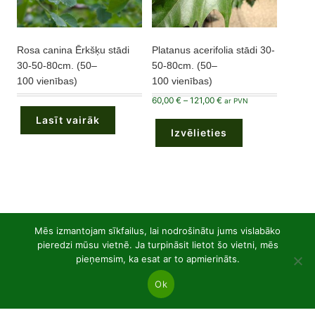
Rosa canina Ērkšķu stādi
Platanus acerifolia stādi 30-
30-50-80cm. (50–
50-80cm. (50–
100 vienības)
100 vienības)
Price
60,00
€
–
121,00
€
ar PVN
range:
This
60,00 €
Lasīt vairāk
product
through
Izvēlieties
has
121,00 €
multiple
variants.
The
options
may
be
chosen
on
the
53
Lapkoku atvērtā sakņu sistēma
53
Mēs izmantojam sīkfailus, lai nodrošinātu jums vislabāko
product
page
produkts
pieredzi mūsu vietnē. Ja turpināsit lietot šo vietni, mēs
21
Lapu augi P9 podos
21
pieņemsim, ka esat ar to apmierināts.
produkts
Ok
36
Skujkoki P9 podos
36
produkts