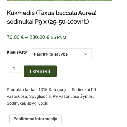
Kukmedis (Taxus baccata Aurea)
sodinukai P9 x (25-50-100vnt.)
Price
70,00
€
–
230,00
€
Su PVM
range:
Kiekis/Qty
70,00 €
through
produkto
230,00 €
Į krepšelį
kiekis:
Kukmedis
(Taxus
Produkto kodas:
1315
Kategorijos:
Sodinukai P9
baccata
vazonuose
,
Spygliuočiai P9 vazonuose
Žymos:
Aurea)
Sodinukai
,
spygliuociu
sodinukai
P9
Papildoma informacija
x