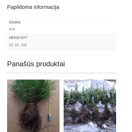
(25-
Papildoma informacija
50-
100vnt.)
SVORIS
N/A
KIEKIS/QTY
25, 50, 100
Panašūs produktai