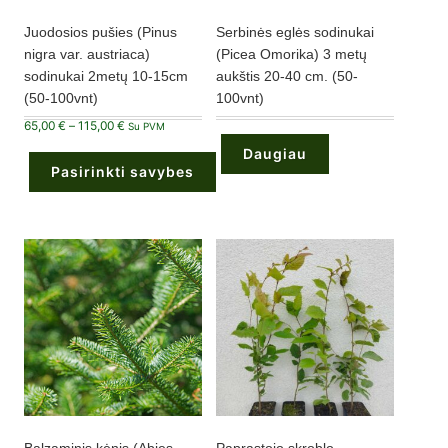
Juodosios pušies (Pinus
Serbinės eglės sodinukai
nigra var. austriaca)
(Picea Omorika) 3 metų
sodinukai 2metų 10-15cm
aukštis 20-40 cm. (50-
(50-100vnt)
100vnt)
Price
65,00
€
–
115,00
€
Su PVM
range:
65,00 €
Daugiau
through
Pasirinkti savybes
115,00 €
This
product
has
multiple
variants.
The
options
may
be
chosen
on
the
product
page