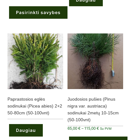
range:
30,00 €
through
Pasirinkti savybes
122,50 €
This
product
has
multiple
variants.
The
options
may
be
chosen
on
the
product
page
Paprastosios eglės
Juodosios pušies (Pinus
sodinukai (Picea abies) 2+2
nigra var. austriaca)
50-80cm (50-100vnt)
sodinukai 2metų 10-15cm
(50-100vnt)
Price
65,00
€
–
115,00
€
Su PVM
Daugiau
range:
65,00 €
through