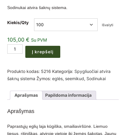
range:
Sodinukai atvira šaknų sistema.
60,00 €
through
Kiekis/Qty
Išvalyti
105,00 €
105,00
€
Su PVM
produkto
Į krepšelį
kiekis:
Paprastosios
eglės
Produkto kodas:
5216
Kategorija:
Spygliuočiai atvira
(Picea
šaknų sistema
Žymos:
eglės
,
seemikud
,
Sodinukai
abies)
sodinukai
Aprašymas
Papildoma informacija
3
metų
Aprašymas
25-
50cm
Paprastųjų eglių laja kūgiška, smailiaviršūnė. Liemuo
(50-
tiesus, ritiniškas, atviroje vietoje iki žemės šakotas. Jaunų
100vnt)