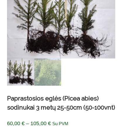
Paprastosios eglės (Picea abies)
sodinukai 3 metų 25-50cm (50-100vnt)
Price
60,00
€
–
105,00
€
Su PVM