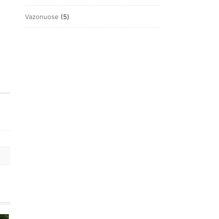
produktų
5
Vazonuose
5
produktai