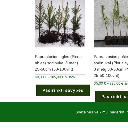
Paprastosios eglės (Picea
Paprastosios pušie
abies) sodinukai 3 metų
sodinukai (Pinus sy
25-50cm (50-100vnt)
3 metų 30-50cm P
25-50-100vnt)
Price
60,00
€
–
105,00
€
Su PVM
range:
Pri
35,00
€
–
225,00
€
60,00 €
Su
ran
through
Pasirinkti savybes
35
105,00 €
th
Pasirinkti 
22
This
product
This
has
product
multiple
Svetainės veikimui pagerinti
has
variants.
multiple
The
variants.
options
The
may