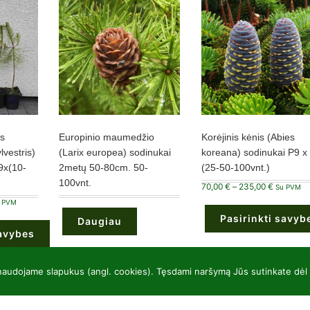
s
Europinio maumedžio
Korėjinis kėnis (Abies
lvestris)
(Larix europea) sodinukai
koreana) sodinukai P9 x
9x(10-
2metų 50-80cm. 50-
(25-50-100vnt.)
100vnt.
Price
70,00
€
–
235,00
€
Su PVM
range:
ce
70,00 €
 PVM
ge:
through
Pasirinkti savyb
,00 €
235,00 €
Daugiau
rough
savybes
5,00 €
This
product
has
multiple
 naudojame slapukus (angl. cookies). Tęsdami naršymą Jūs sutinkate dėl
variants.
The
options
may