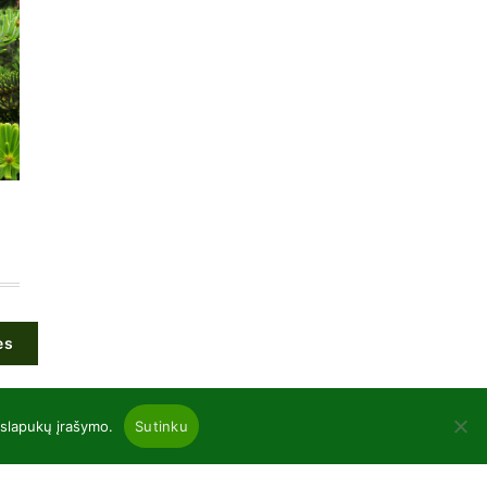
es
 slapukų įrašymo.
Sutinku