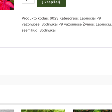
210,00 €
Į krepšelį
kiekis:
Parthenocissus
quinquefolia
Produkto kodas:
6023
Kategorijos:
Lapuočiai P9
Vynvytis
vazonuose
,
Sodinukai P9 vazonuose
Žymos:
Lapuočių
,
sodinukai
seemikud
,
Sodinukai
vazone
P9
x
(25-
50-
100vnt)