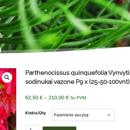
Parthenocissus quinquefolia Vynvyti
sodinukai vazone P9 x (25-50-100vnt)
Price
62,50
€
–
210,00
€
Su PVM
range:
Kiekis/Qty
62,50 €
through
produkto