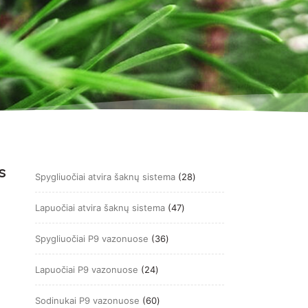
s
28
Spygliuočiai atvira šaknų sistema
28
produktai
47
Lapuočiai atvira šaknų sistema
47
produktai
36
Spygliuočiai P9 vazonuose
36
produktai
24
Lapuočiai P9 vazonuose
24
produktai
60
Sodinukai P9 vazonuose
60