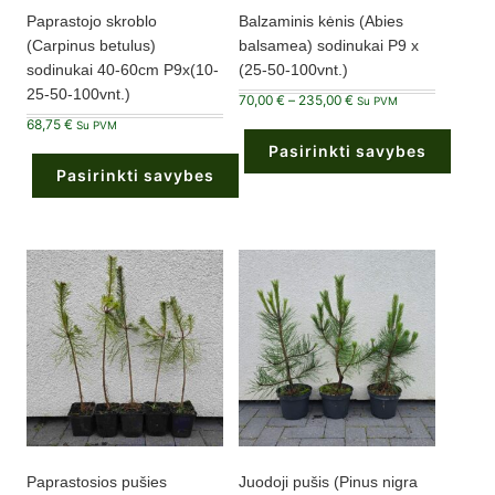
Paprastojo skroblo
Balzaminis kėnis (Abies
(Carpinus betulus)
balsamea) sodinukai P9 x
sodinukai 40-60cm P9x(10-
(25-50-100vnt.)
25-50-100vnt.)
Price
70,00
€
–
235,00
€
Su PVM
range:
68,75
€
70,00 €
Su PVM
through
Pasirinkti savybes
235,00 €
Pasirinkti savybes
This
product
This
has
product
multiple
has
variants.
multiple
The
variants.
options
The
may
options
be
may
chosen
be
on
chosen
the
on
product
the
page
product
page
Paprastosios pušies
Juodoji pušis (Pinus nigra