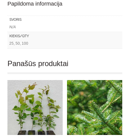
Papildoma informacija
50-
100vnt.)
SVORIS
N/A
KIEKIS/QTY
25, 50, 100
Panašūs produktai