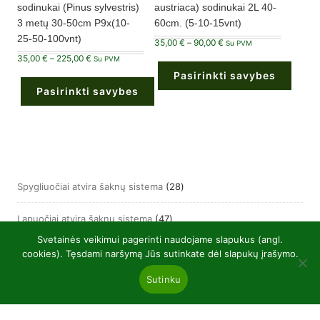
sodinukai (Pinus sylvestris)
austriaca) sodinukai 2L 40-
3 metų 30-50cm P9x(10-
60cm. (5-10-15vnt)
25-50-100vnt)
Price
35,00
€
–
90,00
€
Su PVM
range:
Price
35,00
€
–
225,00
€
35,00 €
Su PVM
range:
through
Pasirinkti savybes
35,00 €
90,00 €
through
Pasirinkti savybes
225,00 €
This
product
This
has
product
multiple
has
variants.
multiple
The
variants.
options
The
may
options
be
may
28
Spygliuočiai atvira šaknų sistema
28
chosen
be
on
produktai
chosen
the
on
product
47
Lapuočiai atvira šaknų sistema
47
the
page
product
produktai
Svetainės veikimui pagerinti naudojame slapukus (angl.
page
36
Spygliuočiai P9 vazonuose
36
cookies). Tęsdami naršymą Jūs sutinkate dėl slapukų įrašymo.
produktai
Sutinku
24
Lapuočiai P9 vazonuose
24
produktai
60
Sodinukai P9 vazonuose
60