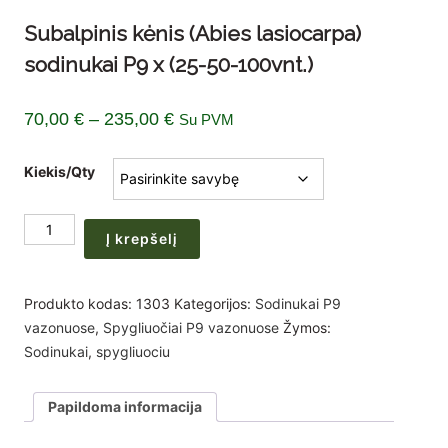
Subalpinis kėnis (Abies lasiocarpa)
sodinukai P9 x (25-50-100vnt.)
Price
70,00
€
–
235,00
€
Su PVM
range:
Kiekis/Qty
70,00 €
through
produkto
235,00 €
Į krepšelį
kiekis:
Subalpinis
kėnis
Produkto kodas:
1303
Kategorijos:
Sodinukai P9
(Abies
vazonuose
,
Spygliuočiai P9 vazonuose
Žymos:
lasiocarpa)
Sodinukai
,
spygliuociu
sodinukai
P9
Papildoma informacija
x
(25-