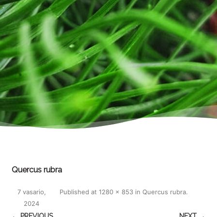
Quercus rubra
7 vasario,
Published
at
1280 × 853
in
Quercus rubra
.
2024
← PREVIOUS
NEXT →