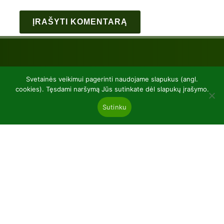
Svetainės veikimui pagerinti naudojame slapukus (angl.
cookies). Tęsdami naršymą Jūs sutinkate dėl slapukų įrašymo.
Sutinku
UAB “Baltic plants”
kodas 304081472
Kairiūkščiai 53289 Kauno r. sav.
Email.:
info@balticplants.lt
Tel.: +37062277654;
Kainos