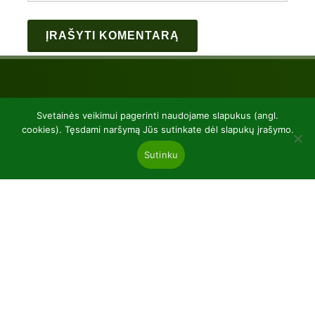
Svetainės veikimui pagerinti naudojame slapukus (angl.
cookies). Tęsdami naršymą Jūs sutinkate dėl slapukų įrašymo.
Sutinku
UAB “Baltic plants”
kodas 304081472
Kairiūkščiai 53289 Kauno r. sav.
Email.:
info@balticplants.lt
Tel.: +37062277654;