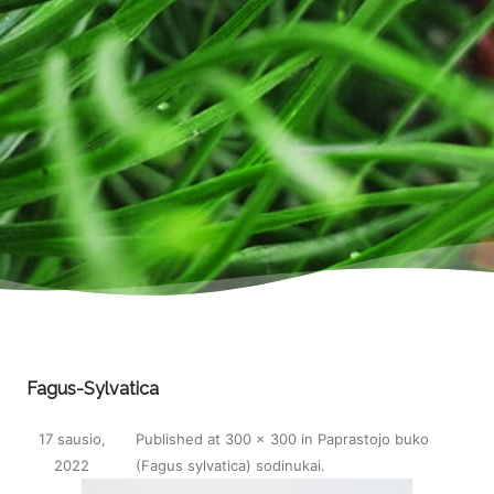
Fagus-Sylvatica
17 sausio,
Published
at
300 × 300
in
Paprastojo buko
2022
(Fagus sylvatica) sodinukai
.