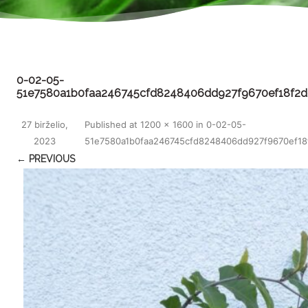
0-02-05-
51e7580a1b0faa246745cfd8248406dd927f9670ef18f2
27 birželio,
Published
at
1200 × 1600
in
0-02-05-
2023
51e7580a1b0faa246745cfd8248406dd927f9670ef1
← PREVIOUS