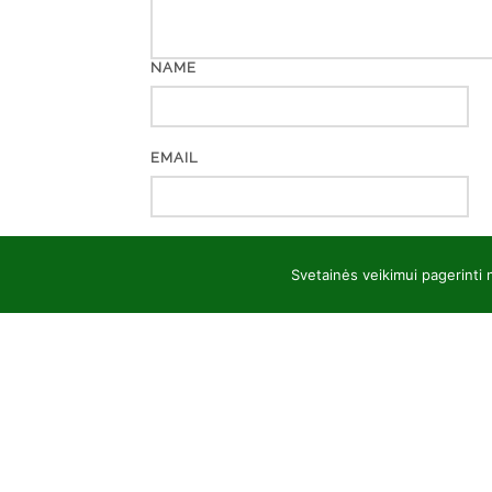
NAME
EMAIL
WEBSITE
Svetainės veikimui pagerinti