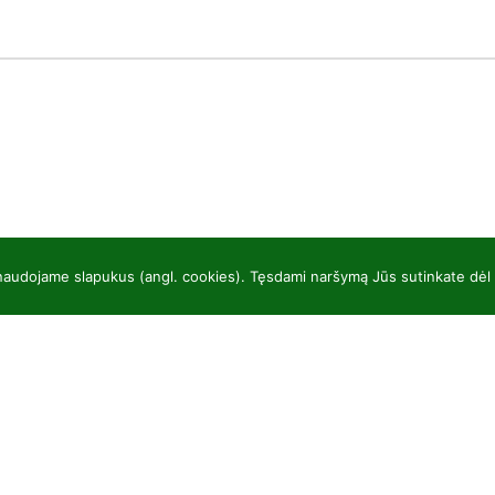
 naudojame slapukus (angl. cookies). Tęsdami naršymą Jūs sutinkate dėl
UAB “Baltic plants”
Ka
kodas 304081472
Spy
Kairiūkščiai 53289 Kauno r. sav.
So