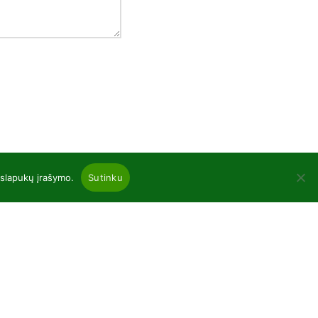
 slapukų įrašymo.
Sutinku
inos
gliuociai ir lapuočiai atvira šaknų sistema
dinukai vazonėliuose P9