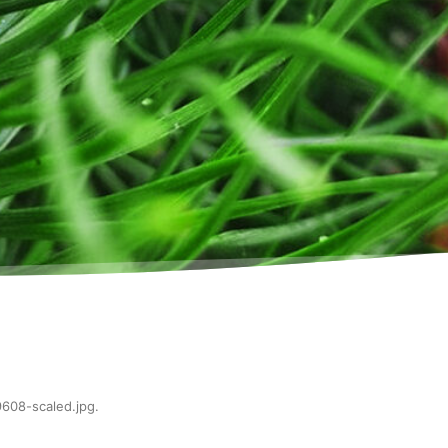
608-scaled.jpg
.