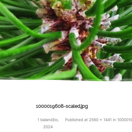
1000019608-scaled.jpg
1 balandžio,
Published
at
2560 × 1441
in
1000019
2024