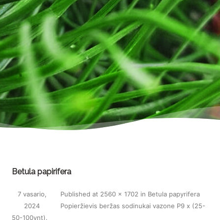
Betula papirifera
7 vasario,
Published
at
2560 × 1702
in
Betula papyrifera
2024
Popieržievis beržas sodinukai vazone P9 x (25-
50-100vnt)
.