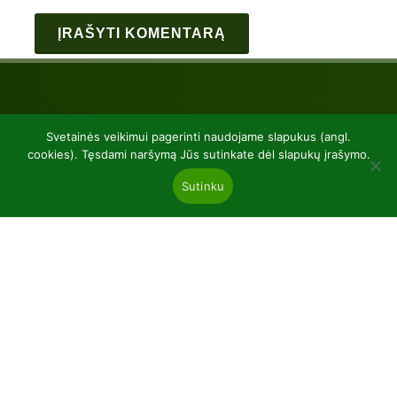
Svetainės veikimui pagerinti naudojame slapukus (angl.
cookies). Tęsdami naršymą Jūs sutinkate dėl slapukų įrašymo.
Sutinku
UAB “Baltic plants”
kodas 304081472
Kairiūkščiai 53289 Kauno r. sav.
Email.:
info@balticplants.lt
Tel.: +37062277654;
Kainos