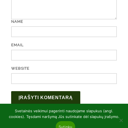
NAME
EMAIL
WEBSITE
Svetainės veikimui pagerinti naudojame slapukus (angl.
cookies). Tęsdami naršymą Jūs sutinkate dėl slapukų įrašymo.
Sutinku