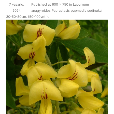
7 vasario,
Published
at
600 × 750
in
Laburnum
2024
anagyroides Paprastasis pupmedis sodinukai
30-50-80cm. (50-100vnt.)
.