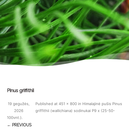
Pinus griffithii
19 gegužės,
Published
at
451 × 800
in
Himalajinė pušis Pinus
2026
griffithii (wallichiana) sodinukai P9 x (25-50-
100vnt.)
.
← PREVIOUS