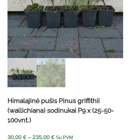
Himalajinė pušis Pinus griffithii
(wallichiana) sodinukai P9 x (25-50-
100vnt.)
Price
30,00
€
–
235,00
€
Su PVM