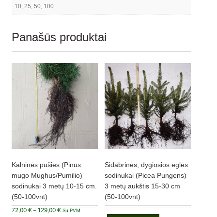
10, 25, 50, 100
Panašūs produktai
Kalninės pušies (Pinus
Sidabrinės, dygiosios eglės
mugo Mughus/Pumilio)
sodinukai (Picea Pungens)
sodinukai 3 metų 10-15 cm.
3 metų aukštis 15-30 cm
(50-100vnt)
(50-100vnt)
Price
72,00
€
–
129,00
€
Su PVM
range: