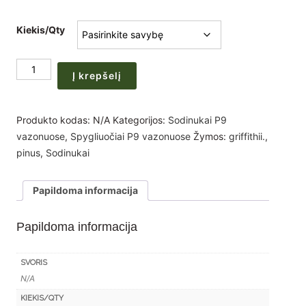
range:
Kiekis/Qty
30,00 €
through
produkto
235,00 €
Į krepšelį
kiekis:
Himalajinė
pušis
Produkto kodas:
N/A
Kategorijos:
Sodinukai P9
Pinus
vazonuose
,
Spygliuočiai P9 vazonuose
Žymos:
griffithii.
,
griffithii
pinus
,
Sodinukai
(wallichiana)
sodinukai
Papildoma informacija
P9
x
Papildoma informacija
(25-
50-
100vnt.)
SVORIS
N/A
KIEKIS/QTY