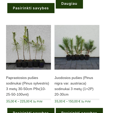
72,00 €
Daugiau
through
Pasirinkti savybes
129,00 €
This
product
has
multiple
variants.
The
options
may
be
chosen
on
the
product
page
Paprastosios pušies
Juodosios pušies (Pinus
sodinukai (Pinus sylvestris)
nigra var. austriaca)
3 metų 30-50cm P9x(10-
sodinukai 3 metų (1+2P)
25-50-100vnt)
20-30cm
Price
Price
35,00
€
–
225,00
€
35,00
€
–
150,00
€
Su PVM
Su PVM
range:
range:
35,00 €
35,00 €
through
through
Pasirinkti savybes
Pasirinkti savybes