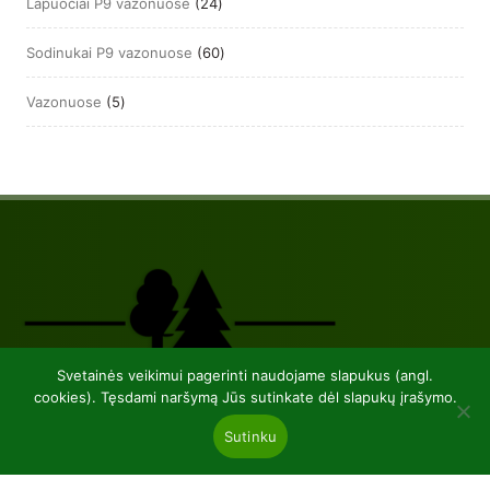
24
Lapuočiai P9 vazonuose
24
produktai
60
Sodinukai P9 vazonuose
60
produktų
5
Vazonuose
5
produktai
Svetainės veikimui pagerinti naudojame slapukus (angl.
cookies). Tęsdami naršymą Jūs sutinkate dėl slapukų įrašymo.
Sutinku
UAB “Baltic plants”
kodas 304081472