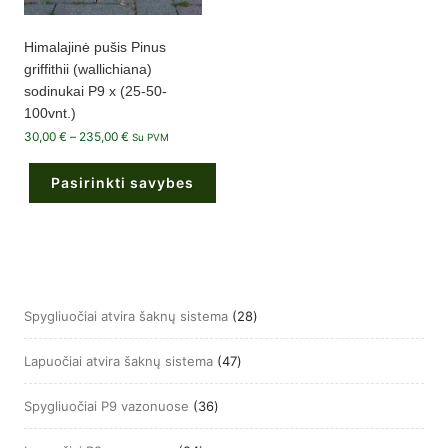
Himalajinė pušis Pinus
griffithii (wallichiana)
sodinukai P9 x (25-50-
100vnt.)
Price
30,00
€
–
235,00
€
Su PVM
range:
30,00 €
through
Pasirinkti savybes
235,00 €
This
product
has
multiple
variants.
The
options
may
28
Spygliuočiai atvira šaknų sistema
28
be
produktai
chosen
on
47
Lapuočiai atvira šaknų sistema
47
the
product
produktai
page
36
Spygliuočiai P9 vazonuose
36
produktai