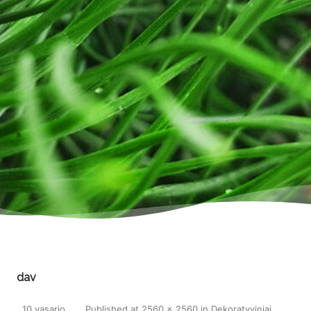
dav
10 vasario,
Published
at
2560 × 2560
in
Dekoratyviniai