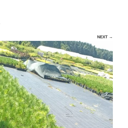
.
NEXT →