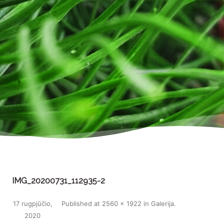
IMG_20200731_112935-2
17 rugpjūčio,
Published
at
2560 × 1922
in
Galerija
.
2020