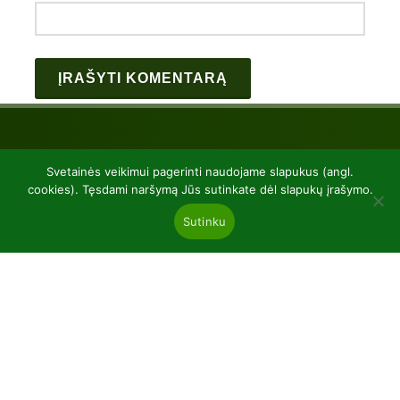
Svetainės veikimui pagerinti naudojame slapukus (angl.
cookies). Tęsdami naršymą Jūs sutinkate dėl slapukų įrašymo.
Sutinku
UAB “Baltic plants”
kodas 304081472
Kairiūkščiai 53289 Kauno r. sav.
Email.:
info@balticplants.lt
Tel.: +37062277654;