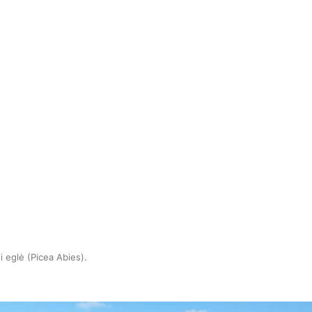
i eglė (Picea Abies)
.