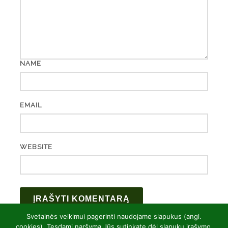
NAME
EMAIL
WEBSITE
Svetainės veikimui pagerinti naudojame slapukus (angl.
cookies). Tęsdami naršymą Jūs sutinkate dėl slapukų įrašymo.