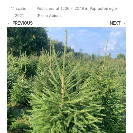
11 spalio,
Published
at
1536 × 2048
in
Paprastoji eglė
2021
(Picea Abies)
.
← PREVIOUS
NEXT →