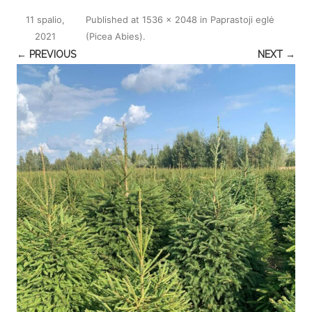
11 spalio,
Published
at
1536 × 2048
in
Paprastoji eglė
2021
(Picea Abies)
.
← PREVIOUS
NEXT →