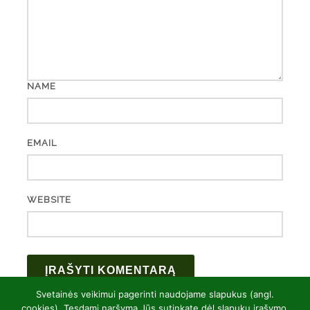
NAME
EMAIL
WEBSITE
Svetainės veikimui pagerinti naudojame slapukus (angl.
cookies). Tęsdami naršymą Jūs sutinkate dėl slapukų įrašymo.