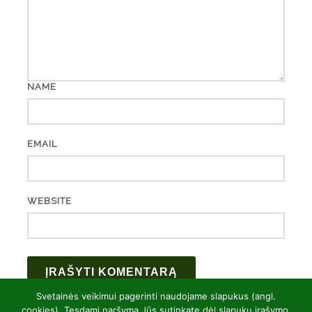
NAME
EMAIL
WEBSITE
Svetainės veikimui pagerinti naudojame slapukus (angl.
cookies). Tęsdami naršymą Jūs sutinkate dėl slapukų įrašymo.