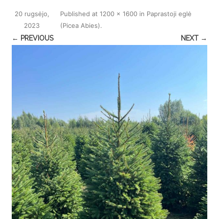
20 rugsėjo,
Published
at
1200 × 1600
in
Paprastoji eglė
2023
(Picea Abies)
.
← PREVIOUS
NEXT →