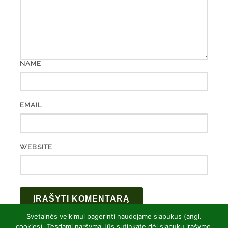
NAME
EMAIL
WEBSITE
Svetainės veikimui pagerinti naudojame slapukus (angl.
cookies). Tęsdami naršymą Jūs sutinkate dėl slapukų įrašymo.