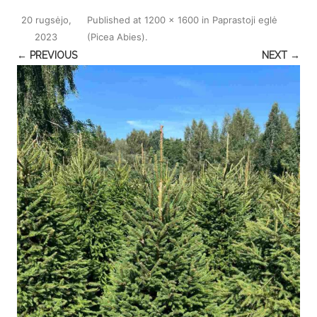
20 rugsėjo,
Published
at
1200 × 1600
in
Paprastoji eglė
2023
(Picea Abies)
.
← PREVIOUS
NEXT →