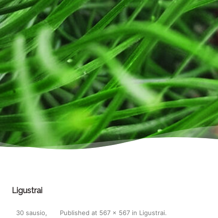
Ligustrai
30 sausio,
Published
at
567 × 567
in
Ligustrai
.