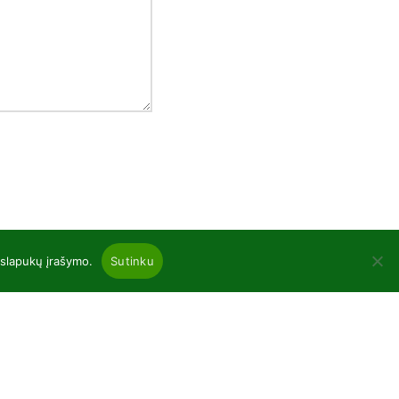
 slapukų įrašymo.
Sutinku