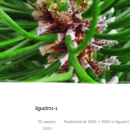
ligustro1-1
10 vasario,
Published
at
1600 × 1000
in
ligustro
2021