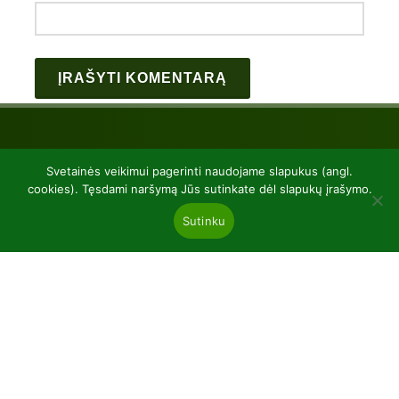
Svetainės veikimui pagerinti naudojame slapukus (angl.
cookies). Tęsdami naršymą Jūs sutinkate dėl slapukų įrašymo.
Sutinku
UAB “Baltic plants”
kodas 304081472
Kairiūkščiai 53289 Kauno r. sav.
Email.:
info@balticplants.lt
Tel.: +37062277654;