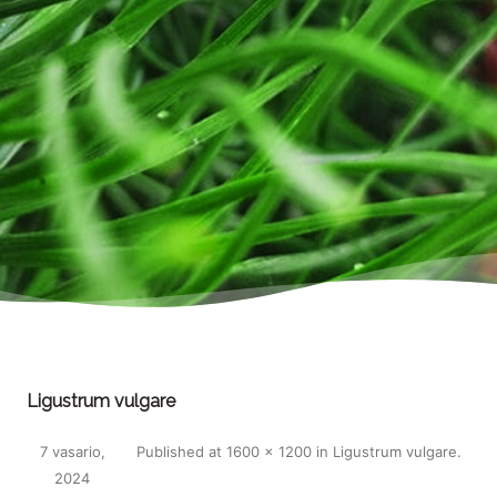
Ligustrum vulgare
7 vasario,
Published
at
1600 × 1200
in
Ligustrum vulgare
.
2024