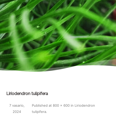
Liriodendron tulipifera
7 vasario,
Published
at
800 × 600
in
Liriodendron
2024
tulipifera
.