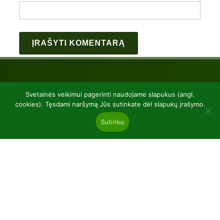
Svetainės veikimui pagerinti naudojame slapukus (angl.
cookies). Tęsdami naršymą Jūs sutinkate dėl slapukų įrašymo.
Sutinku
UAB “Baltic plants”
kodas 304081472
Kairiūkščiai 53289 Kauno r. sav.
Email.:
info@balticplants.lt
Tel.: +37062277654;